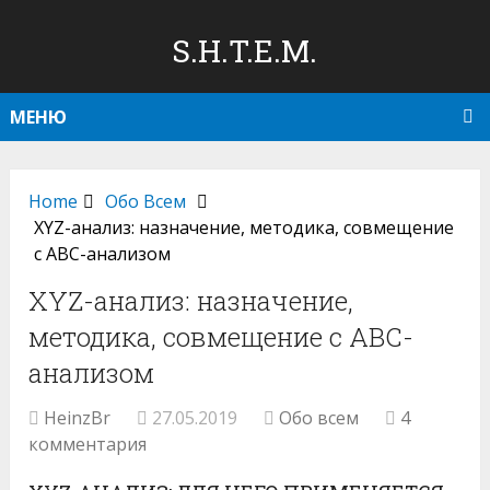
S.H.T.E.M.
МЕНЮ
Home
Обо Всем
XYZ-анализ: назначение, методика, совмещение
с ABC-анализом
XYZ-анализ: назначение,
методика, совмещение с ABC-
анализом
HeinzBr
27.05.2019
Обо всем
4
комментария