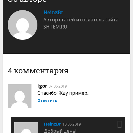
HeinzBr
Автор статей и создатель сайта
SHTEM.RU
4 комментария
Igor
07.06.2019
Спасибо! Жду пример…
Ответить
HeinzBr
10.06.2019
Добрый день!